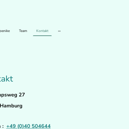
oenike
Team
Kontakt
akt
mpsweg 27
 Hamburg
n :
+49 (0)40 504644